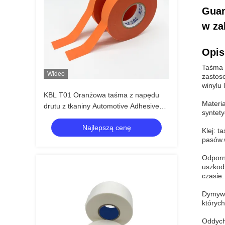
Guan
w za
Opis
Taśma d
Wideo
zastoso
winylu 
KBL T01 Oranżowa taśma z napędu
Materia
drutu z tkaniny Automotive Adhesive
syntet
Backing Abrasion Resistant
Najlepszą cenę
Klej: t
pasów.
Odporn
uszkod
czasie.
Dymywan
których
Oddych