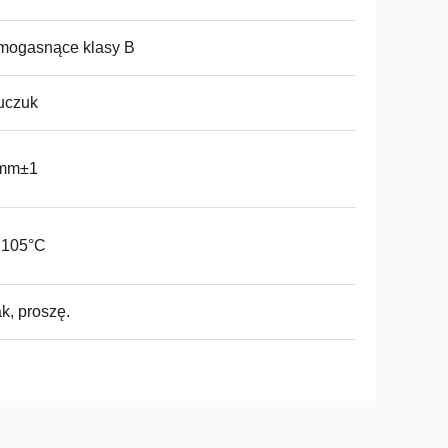
mogasnące klasy B
uczuk
mm±1
 105°C
ak, proszę.