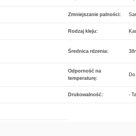
Zmniejszanie palności:
Sa
Rodzaj kleju:
Ka
Średnica rdzenia:
38
Odporność na
Do
temperaturę:
Drukowalność:
- T