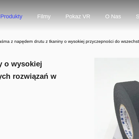
Produkty
Filmy
Pokaz VR
O Nas
S
aśma z napędem drutu z tkaniny o wysokiej przyczepności do wszechs
y o wysokiej
ych rozwiązań w