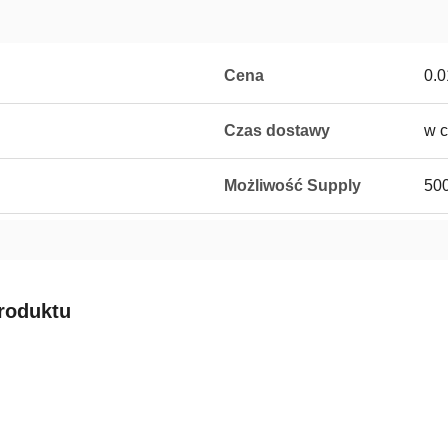
Cena
0.0
Czas dostawy
w c
Możliwość Supply
500
roduktu