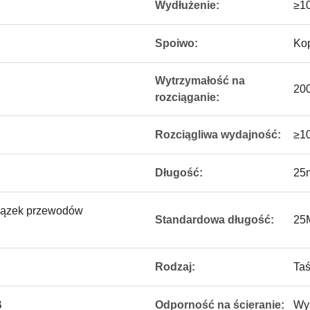
Wydłużenie:
≥1
Spoiwo:
Kop
Wytrzymałość na
20
rozciąganie:
Rozciągliwa wydajność:
≥1
Długość:
25
wiązek przewodów
Standardowa długość:
25M
Rodzaj:
Taś
B
Odporność na ścieranie:
Wy