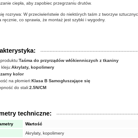
zanie ciepła, aby zapobiec przegrzaniu drutów.
ię rozrywa: W przeciwieństwie do niektórych taśm z tworzyw sztucznyc
 ręcznie, co sprawia, że montaż jest szybki i wygodny.
akterystyka:
produktu:
Taśma do przyrządów włókienniczych z tkaniny
kleju:
Akrylaty, kopolimery
zarny kolor
ość na płomień:
Klasa B Samogłuszające się
pność do stali:
2.5N/CM
metry techniczne:
ametry
Wartość
Akrylaty, kopolimery