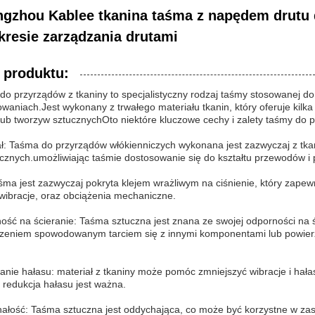
gzhou Kablee tkanina taśma z napędem drutu 
kresie zarządzania drutami
 produktu:
o przyrządów z tkaniny to specjalistyczny rodzaj taśmy stosowanej do
waniach.Jest wykonany z trwałego materiału tkanin, który oferuje kilk
lub tworzyw sztucznychOto niektóre kluczowe cechy i zalety taśmy do p
ł: Taśma do przyrządów włókienniczych wykonana jest zazwyczaj z tkan
ycznych.umożliwiając taśmie dostosowanie się do kształtu przewodów i
aśma jest zazwyczaj pokryta klejem wrażliwym na ciśnienie, który zape
wibracje, oraz obciążenia mechaniczne.
ość na ścieranie: Taśma sztuczna jest znana ze swojej odporności na 
zeniem spowodowanym tarciem się z innymi komponentami lub powier
ie hałasu: materiał z tkaniny może pomóc zmniejszyć wibracje i hałas
 redukcja hałasu jest ważna.
ałość: Taśma sztuczna jest oddychająca, co może być korzystne w zas