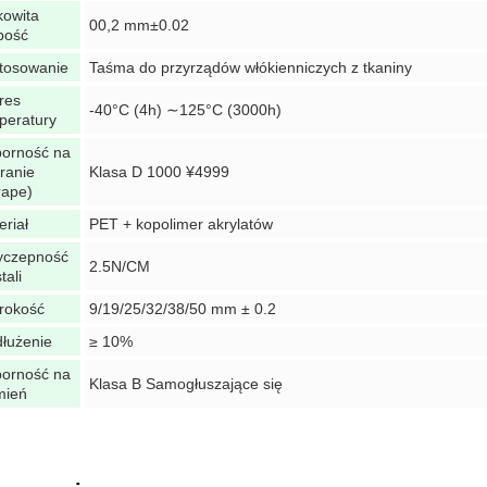
kowita
00,2 mm±0.02
bość
tosowanie
Taśma do przyrządów włókienniczych z tkaniny
res
-40°C (4h) ∼125°C (3000h)
peratury
orność na
eranie
Klasa D 1000 ¥4999
rape)
eriał
PET + kopolimer akrylatów
yczepność
2.5N/CM
tali
rokość
9/19/25/32/38/50 mm ± 0.2
łużenie
≥ 10%
orność na
Klasa B Samogłuszające się
mień