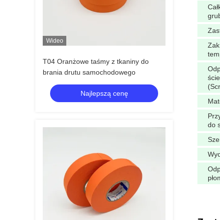
Cał
gru
Zas
Wideo
Zak
tem
T04 Oranżowe taśmy z tkaniny do
Odp
brania drutu samochodowego
ści
(Sc
Najlepszą cenę
Mat
Prz
do s
Sze
Wyd
Odp
pło