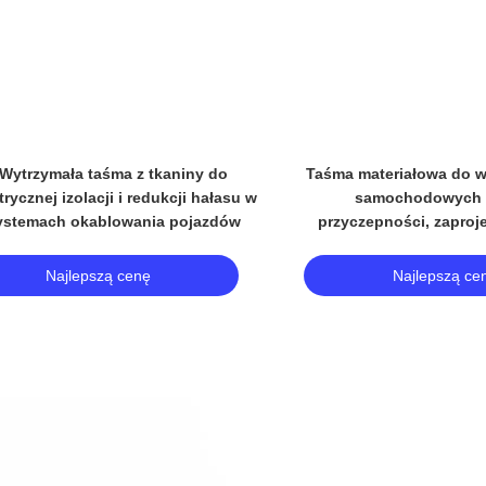
Video
ókno samochodowe, pasy, taśmy
Czarno-pomarańczowa 
tkaninowe, ochrona drutu
do przewodu drutu 0,1
kabli samoch
Najlepszą cenę
Najlepszą ce