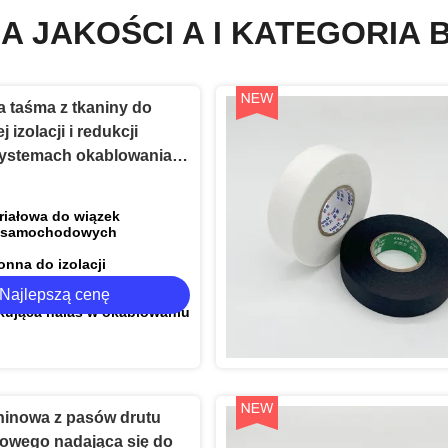
A JAKOŚCI A I KATEGORIA 
 taśma z tkaniny do
j izolacji i redukcji
systemach okablowania
riałowa do wiązek
 samochodowych
nna do izolacji
Najlepszą cenę
kująca hałas w okablowaniu
ninowa z pasów drutu
wego nadająca się do