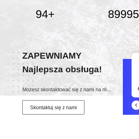
95
+
90000
ZAPEWNIAMY
Najlepsza obsługa!
czat
15322005945
Możesz skontaktować się z nami na różne sposoby
Skontaktuj się z nami