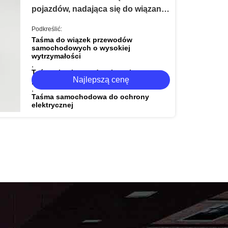
pojazdów, nadająca się do wiązania
drutów i ochrony elektrycznej w
Podkreślić:
systemach samochodowych
Taśma do wiązek przewodów
samochodowych o wysokiej
wytrzymałości
,
Taśma tkaninowa do wiązania
Najlepszą cenę
przewodów samochodowych
,
Taśma samochodowa do ochrony
elektrycznej