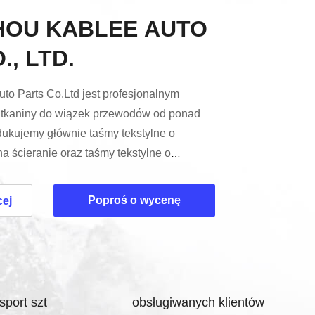
OU KABLEE AUTO
., LTD.
o Parts Co.Ltd jest profesjonalnym
 tkaniny do wiązek przewodów od ponad
dukujemy głównie taśmy tekstylne o
a ścieranie oraz taśmy tekstylne o
ienia hałasu.mamy doskonałą jakość
klasy technologii syntetycznej kleju,
Poproś o wycenę
cej
cie produkcyjnym, precyzyjnym systemie
.Dostarczamy rozwiązania dla światowej
(Nissan/inliniti/Mazda/AC...
sport szt
obsługiwanych klientów