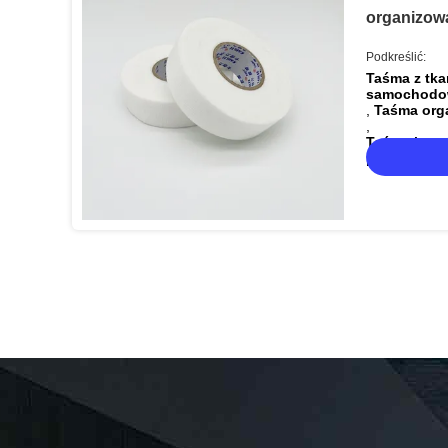
organizow
zwiększan
Podkreślić:
elektrycz
Taśma z tka
samochodo
,
Taśma orga
,
Taśma bezp
pojazdu