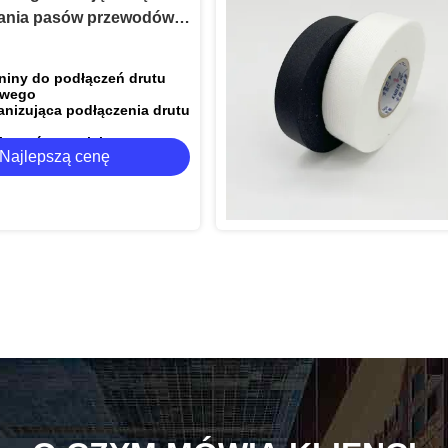
ania pasów przewodów i
ia bezpieczeństwa
nego w pojazdach
niny do podłączeń drutu
wego
nizująca podłączenia drutu
ieczeństwa elektrycznego
Najlepszą cenę