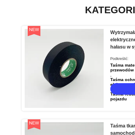
KATEGORI
Wytrzymała
elektryczne
hałasu w 
pojazdów
Podkreślić:
Taśma mate
przewodów
,
Taśma ochro
elektrycznej
,
Taśma redu
pojazdu
Taśma tka
samochodo