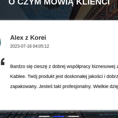
O CZYM MÓWIĄ KLIENCI
Yabui z Indii
2023-07-16 04:23:50
Odwiedziłem waszą fabrykę w czerwcu 2023 r. Wa
fabryka jest bardzo profesjonalna w produkcji taśm
tkaninowych do wiązek przewodów i taśm polarowy
Wybierzemy długoterminową współpracę biznesow
Kablee!