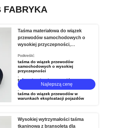
B FABRYKA
Taśma materiałowa do wiązek
przewodów samochodowych o
wysokiej przyczepności,
zaprojektowana w celu utrzymania
Podkreślić:
integralności wiązek przewodów w
taśma do wiązek przewodów
warunkach pracy pojazdu
samochodowych o wysokiej
przyczepności
,
taśma do wiązek przewodów
Najlepszą cenę
samochodowych do wiązek przewodów
,
taśma do wiązek przewodów w
warunkach eksploatacji pojazdów
Wysokiej wytrzymałości taśma
tkaninowa z bransoletą dla