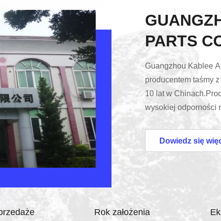
GUANGZH
PARTS CO
Guangzhou Kablee Aut
producentem taśmy z
10 lat w Chinach.Pro
wysokiej odporności n
wysokim stopniu tłum
opartą na najwyższej 
Dowiedz się wię
zaawansowanym sprzę
zarządzania jakością
sławy producenta OEM
przedaże
Rok założenia
Ek