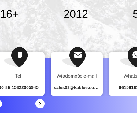
00
+
2013
Tel.
Wiadomość e-mail
What
00-86-15322005945
sales03@kablee.com.cn
8615818