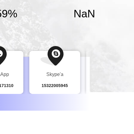
60
%
NaN
sApp
Skype'a
czat
171310
15322005945
15322005945