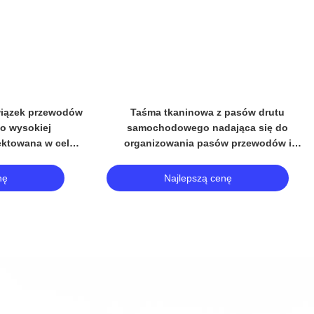
Video
taśma tkaninowa
Taśma z materiału włókienniczego z
6 mm grubość dla
poliestru PET do opakowań do
odowych
samochodów
nę
Najlepszą cenę