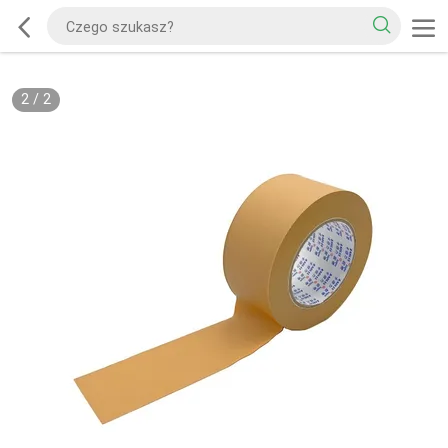
2
/
2