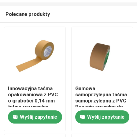
Polecane produkty
Innowacyjna taśma
Gumowa
opakowaniowa z PVC
samoprzylepna taśma
Dom
o grubości 0,14 mm
samoprzylepna z PVC
łatwo rozrywalna
Ręcznie zrywalna do
szerokość 60 mm
pakowania
Produkty
Wyślij zapytanie
Wyślij zapytanie
Filmy