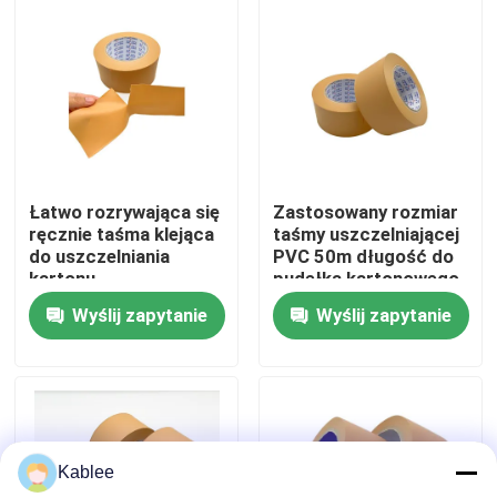
Pokaz VR
O nas
Wycieczka po fabryce
Łatwo rozrywająca się
Zastosowany rozmiar
ręcznie taśma klejąca
taśmy uszczelniającej
do uszczelniania
PVC 50m długość do
Kontrola jakości
kartonu
pudełka kartonowego
Wyślij zapytanie
Wyślij zapytanie
Skontaktuj się z nami
Poprosić o wycenę
Kablee
Taśma do wiązek przewodów samochodowych