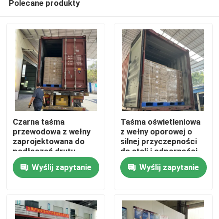
Polecane produkty
Czarna taśma
Taśma oświetleniowa
przewodowa z wełny
z wełny oporowej o
zaprojektowana do
silnej przyczepności
podłączeń drutu
do stali i odporności
Dom
elektrycznego,
na działanie
Wyślij zapytanie
Wyślij zapytanie
zapewniająca
chemiczne
tłumienie drgań i
Produkty
elastyczną zgodność
z kształtem drutu
Filmy