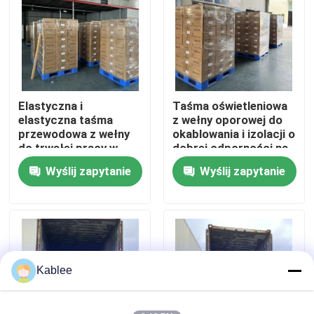
Pokaz VR
O nas
Elastyczna i
Taśma oświetleniowa
elastyczna taśma
z wełny oporowej do
Wycieczka po fabryce
przewodowa z wełny
okablowania i izolacji o
do trwałej pracy w
dobrej odporności na
przemyśle
ścieranie i substancje
Wyślij zapytanie
Wyślij zapytanie
Kontrola jakości
motoryzacyjnym i
chemiczne
elektrycznym
Skontaktuj się z nami
Poprosić o wycenę
Kablee
Taśma do wiązek przewodów samochodowych