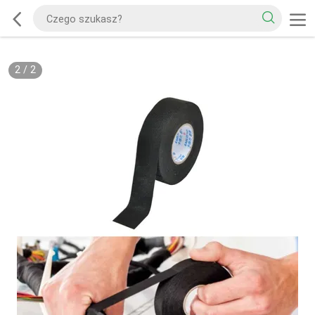
2
/
2