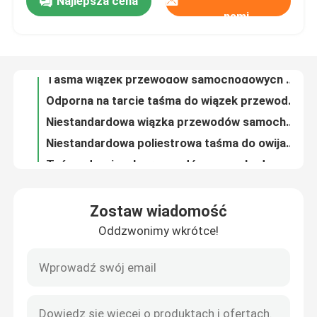
Najlepsza cena
Czarna wiązka przewodów motocyklowych Taśma Odporna na promieniowanie UV Odporna chemicznie
nami
Wytrzymała taśma samochodowa o grubości 0,25 mm z podkładem nieprzewodzącym
Pokaz VR
Dostosowana taśma do wiązki przewodów samochodowych, taśma termoodporna z kopolimeru akrylowego do samochodów
Taśma wiązek przewodów samochodowych o 50% wydłużeniu Odporna na ścieranie do naprawy pojazdów
O nas
Odporna na tarcie taśma do wiązek przewodów samochodowych Trwała do klejenia samochodów
Niestandardowa wiązka przewodów samochodowych Taśma z tkaniny Odporna chemicznie Odporna na rozpuszczalniki
Wycieczka po fabryce
Niestandardowa poliestrowa taśma do owijania wiązek przewodów PET, odporna na temperaturę
Taśma do wiązek przewodów samochodowych OEM, taśma z tkaniny poliestrowej PET
Czarna, odporna na wysokie temperatury taśma do wiązki przewodów samochodowych Odporna na chemikalia
Kontrola jakości
Taśma samochodowa z kopolimeru akrylowego, taśma samochodowa o grubości 0,25 mm
Zostaw wiadomość
Poliestrowa taśma z drutu samochodowego PET Ognioodporna 10% wydłużenia
Skontaktuj się z nami
Oddzwonimy wkrótce!
Acrylates Copolymer Samochodowa wiązka przewodów Taśma czarna z 10% wydłużeniem
Taśma samochodowa o grubości 0,25 mm, odporna na temperaturę 150 stopni Fahrenheita
Poprosić o wycenę
Dostosowana czarna wiązka przewodów samochodowych Odporna na wilgoć
Odporna na ścieranie wiązka przewodów Taśma z tkaniny samochodowej 0,25 mm Odporna chemicznie
Taśma do wiązek przewodów samochodowych