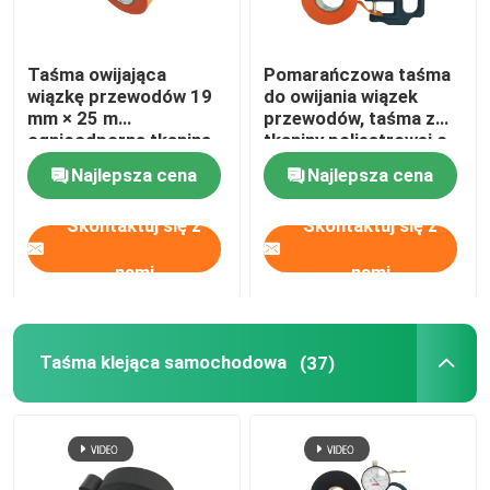
Taśma owijająca
Pomarańczowa taśma
wiązkę przewodów 19
do owijania wiązek
mm × 25 m
przewodów, taśma z
ognioodporna tkanina
tkaniny poliestrowej o
poliestrowa
grubości 0,16 mm
Najlepsza cena
Najlepsza cena
Skontaktuj się z
Skontaktuj się z
nami
nami
Taśma klejąca samochodowa
(37)