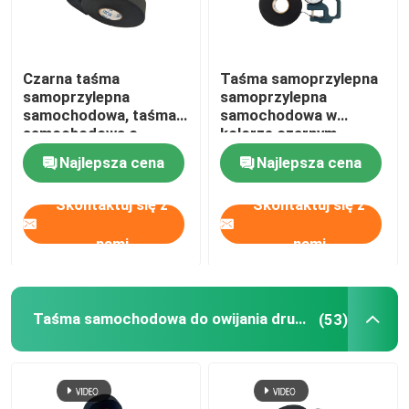
Czarna taśma
Taśma samoprzylepna
samoprzylepna
samoprzylepna
samochodowa, taśma
samochodowa w
samochodowa o
kolorze czarnym
grubości 0,35 mm
Certyfikat RoHS
Najlepsza cena
Najlepsza cena
uniwersalna
Skontaktuj się z
Skontaktuj się z
nami
nami
Taśma samochodowa do owijania drutu
(53)