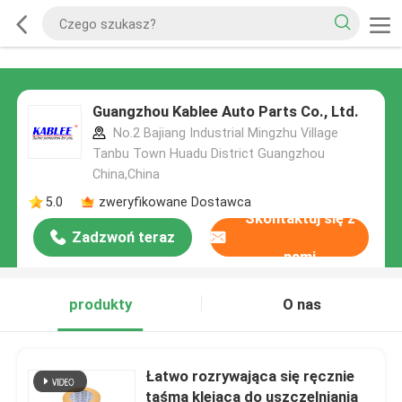
Guangzhou Kablee Auto Parts Co., Ltd.
No.2 Bajiang Industrial Mingzhu Village
Tanbu Town Huadu District Guangzhou
China,China
5.0
zweryfikowane Dostawca
Skontaktuj się z
Zadzwoń teraz
nami
produkty
O nas
Łatwo rozrywająca się ręcznie
taśma klejąca do uszczelniania