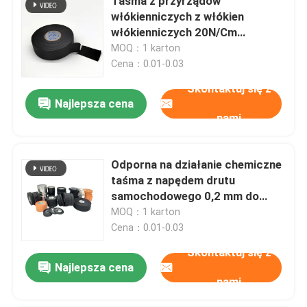
Taśma z przyrządów
włókienniczych z włókien
włókienniczych 20N/Cm
Wytrzymałość na rozciąganie do
MOQ：1 karton
izolacji
Cena：0.01-0.03
Skontaktuj się z
Najlepsza cena
nami
Odporna na działanie chemiczne
taśma z napędem drutu
samochodowego 0,2 mm do
ochrony okablowania
MOQ：1 karton
samochodów
Cena：0.01-0.03
Skontaktuj się z
Najlepsza cena
nami