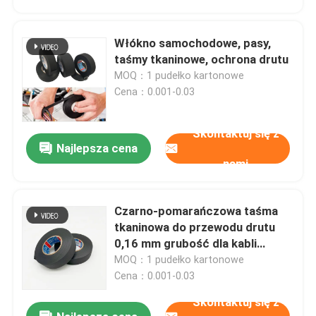
Włókno samochodowe, pasy,
taśmy tkaninowe, ochrona drutu
MOQ：1 pudełko kartonowe
Cena：0.001-0.03
Skontaktuj się z
Najlepsza cena
nami
Czarno-pomarańczowa taśma
Dom
tkaninowa do przewodu drutu
0,16 mm grubość dla kabli
samochodowych
MOQ：1 pudełko kartonowe
Produkty
Cena：0.001-0.03
Skontaktuj się z
Filmy