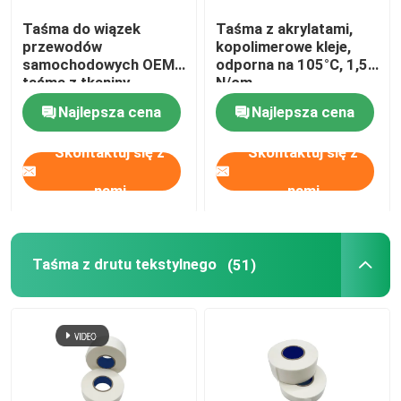
Taśma do wiązek
Taśma z akrylatami,
Taśma z folii aluminiowej
przewodów
kopolimerowe kleje,
samochodowych OEM,
odporna na 105°C, 1,5
taśma z tkaniny
N/cm
Bez pozostałości taśmy maskującej
poliestrowej PET
Najlepsza cena
Najlepsza cena
Skontaktuj się z
Skontaktuj się z
nami
nami
Taśma z drutu tekstylnego
(51)