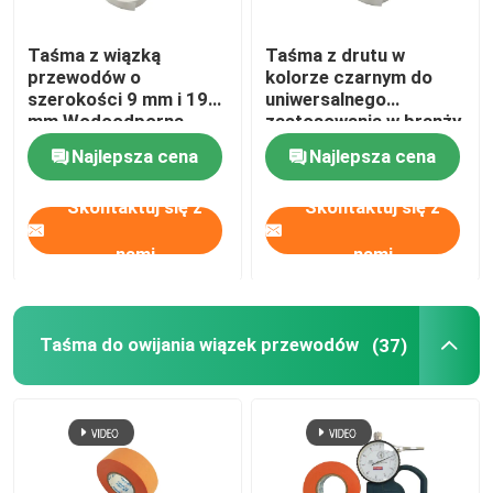
Taśma z wiązką
Taśma z drutu w
przewodów o
kolorze czarnym do
szerokości 9 mm i 19
uniwersalnego
mm Wodoodporna
zastosowania w branży
trudnopalna
motoryzacyjnej
Najlepsza cena
Najlepsza cena
Skontaktuj się z
Skontaktuj się z
nami
nami
Taśma do owijania wiązek przewodów
(37)