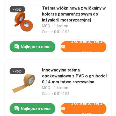
Taśma włókninowa z włókniny w
kolorze pomarańczowym do
inżynierii motoryzacyjnej
MOQ：1 karton
Cena：0.01-0.03
Skontaktuj się z
Najlepsza cena
nami
Innowacyjna taśma
opakowaniowa z PVC o grubości
0,14 mm łatwo rozrywalna
szerokość 60 mm
MOQ：1 karton
Cena：0.01-0.03
Skontaktuj się z
Najlepsza cena
nami