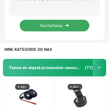
Taśma do wiązek przewodów z kopolimeru akrylowego 0,25 mm odporna na wilgoć
Taśma z wiązką przewodów o szerokości 9 mm i 19 mm Wodoodporna trudnopalna
Taśma z drutu tekstylnego
Taśma z drutu w kolorze czarnym do uniwersalnego zastosowania w branży motoryzacyjnej
Taśma z białej tkaniny o grubości 0,25 mm do przemysłu elektrycznego, ognioodporna
Taśma do owijania wiązek przewodów
Taśma z drutu tkanego PET z powłoką z kopolimeru akrylanowego 32 mm 38 mm 50 mm
Taśma klejąca samochodowa
INNE KATEGORIE OD NAS
Taśma samochodowa do owijania drutu
Taśma do wiązek przewodów samochodowych
(77)
Taśma druciana z polaru
Taśma izolacyjna PVC
Łatwa do rozdarcia taśma PVC